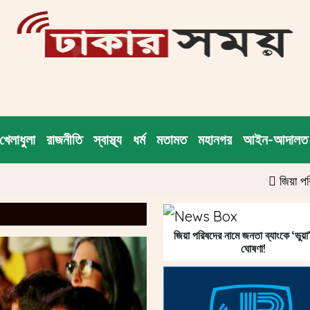
খেলাধুলা
রাজনীতি
স্বাস্থ্য
ধর্ম
মতামত
মহানগর
আইন-আদালত
জিয়া পরিষদের না
জিয়া পরিষদের নামে জনতা ব্যাংকে ‘ভুয়া
ঘোষণা!