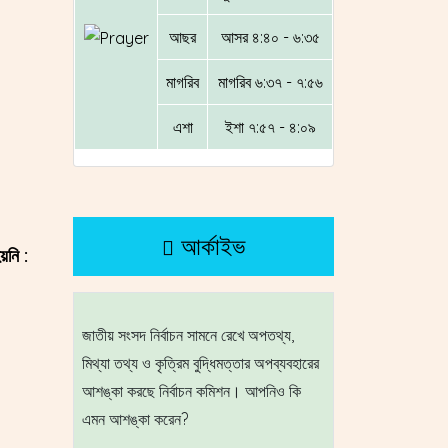
কিন
সংসদ ভবনে ফাটল ও চুইয়ে পড়ে বৃষ্টির পানি,
আছর
আসর ৪:৪০ - ৬:৩৫
স্পিকারের দৃষ্টি আকর্ষণ
মাগরিব
মাগরিব ৬:৩৭ - ৭:৫৬
এশা
ইশা ৭:৫৭ - ৪:০৯
আর্কাইভ
 লাখ
য়নি :
আদালতে মুখোমুখি ইলন মাস্ক ও অল্টম্যান
দেশের প্রথম বাজেটের আকার যত ছিল
৫২ পেরিয়ে থালাপতি বিজয়
স্যাটেলাইট ছবিতে সবুজ আভায়
কেন বৃহস্পতিবারই বাজে
বিশ্বকাপের 'স্টার অ
বৈজ্ঞানিক ব্যাখ্যায় চ
জাতীয় সংসদ নির্বাচন সামনে রেখে অপতথ্য,
মিথ্যা তথ্য ও কৃত্রিম বুদ্ধিমত্তার অপব্যবহারের
আশঙ্কা করছে নির্বাচন কমিশন। আপনিও কি
এমন আশঙ্কা করেন?