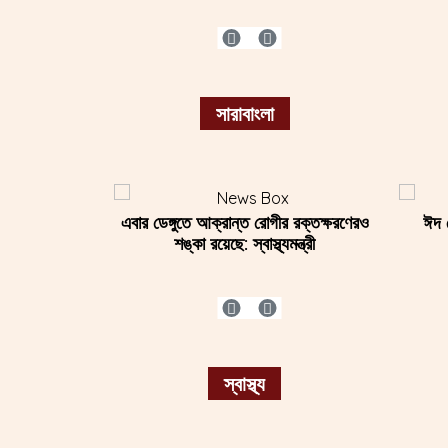
সারাবাংলা
িকর যেসব খাবার
এবার ডেঙ্গুতে আক্রান্ত রোগীর রক্তক্ষরণেরও
ফ্রিজে মাংস সংরক্ষণ করবেন যেভাবে
হাম ও উ
ঈদ স
এ 
শঙ্কা রয়েছে: স্বাস্থ্যমন্ত্রী
স্বাস্থ্য