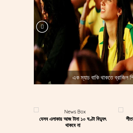
ত্রীর সাক্ষাৎ
এক ম্যাচ বাকি থাকতে ব্রাজিল 
ান সড়কে আন্দোলনে
যেসব এলাকায় আজ টানা ১০ ঘণ্টা বিদ্যুৎ
রাজানীতির মাঠে একা এনসিপি
খুলনা মেডি
শীত
পে
ধাজ্ঞা
থাকবে না
ইউ