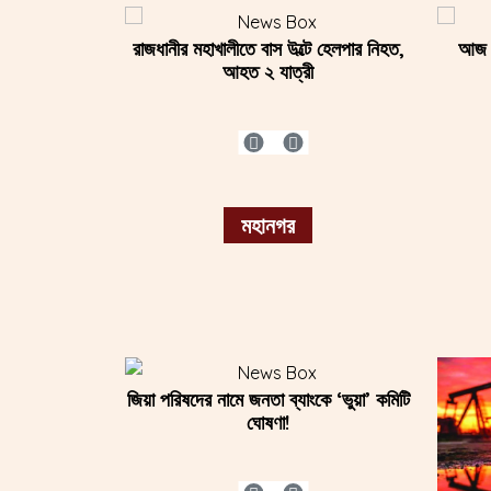
ার বসানোর উদ্যোগ
রাজধানীর মহাখালীতে বাস উল্টে হেলপার নিহত,
এবার দুদকের মামলায় গ্রেপ্তার মাসুদ উদ্দিন
মিয়াওয়
আজ সু
সন্ধ
ের
আহত ২ যাত্রী
চৌধুরী
মহানগর
তুলনায় বেশি সুবিধা
জিয়া পরিষদের নামে জনতা ব্যাংকে ‘ভুয়া’ কমিটি
হরমুজ প্রণালি পুরোপুরি বন্ধ ঘোষণা করল ইরান
শ
্রেডের কর্মচারীরা
ঘোষণা!