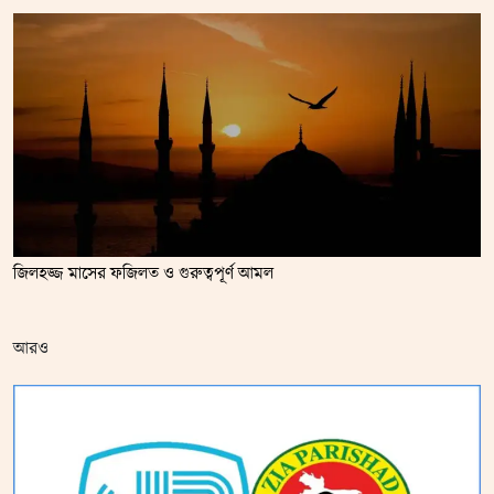
জিলহজ্জ মাসের ফজিলত ও গুরুত্বপূর্ণ আমল
আরও