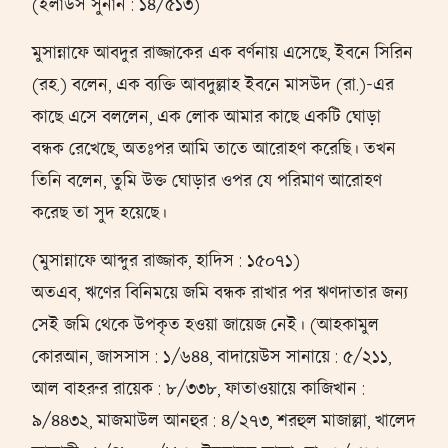
(ইলাউস সুনান : ১৪/৫১৩)
মুসান্নাফে আবদুর রাজ্জাকের এক বর্ণনায় এসেছে, ইবনে সিরিন
(রহ.) বলেন, এক ব্যক্তি আবদুল্লাহ ইবনে মাসউদ (রা.)-এর
কাছে এসে বললেন, এক লোক আমার কাছে একটি ঘোড়া
বন্ধক রেখেছে, অতঃপর আমি তাতে আরোহণ করেছি। তখন
তিনি বলেন, তুমি উক্ত ঘোড়ার ওপর যে পরিমাণ আরোহণ
করেছ তা সুদ হয়েছে।
(মুসান্নাফে আব্দুর রাজ্জাক, হাদিস : ১৫০৭১)
অতএব, ঋণের বিনিময়ে জমি বন্ধক রাখার পর ঋণদাতার জন্য
সেই জমি থেকে উপকৃত হওয়া জায়েজ নেই। (আহকামুল
কোরআন, জাসসাস : ১/৬৪৪, বাদায়েউস সানায়ে : ৫/২১১,
আল বাহরুর রায়েক : ৮/৩৩৮, ফাতাওয়ায়ে কাজিখান :
৯/৪৪৩২, মাজমাউল আনহুর : ৪/২৭৩, শরহুল মাজাল্লা, খালেদ