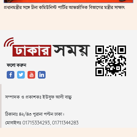
প্রধানমন্ত্রীর সঙ্গে চীনা কমিউনিস্ট পার্টির আন্তর্জাতিক বিভাগের মন্ত্রীর সাক্ষাৎ
ফলো করুন
সম্পাদক ও প্রকাশকঃ ইউসুফ আলী বাচ্চু
ঠিকানাঃ ৪২/৪৩ পুরানা পল্টন ঢাকা।
মোবাইলঃ 01715334293, 01711344283