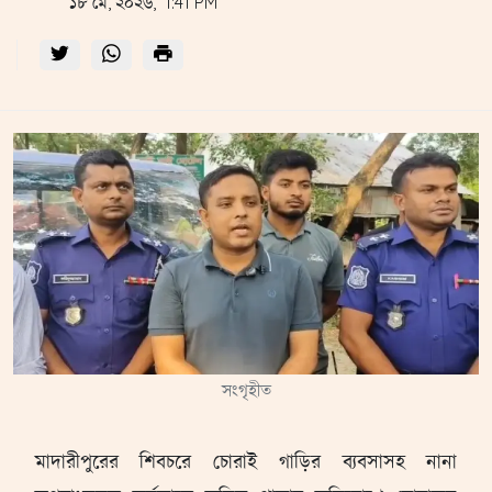
১৮ মে, ২০২৬, 1:41 PM
সংগৃহীত
মাদারীপুরের শিবচরে চোরাই গাড়ির ব্যবসাসহ নানা